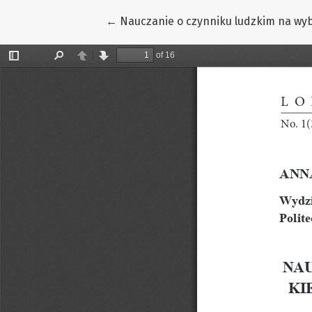
Return to Article Details
←
Nauczanie o czynniku ludzkim na wyb