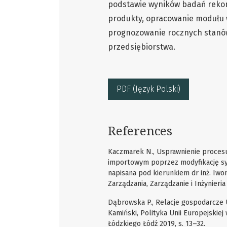
podstawie wyników badań rekom
produkty, opracowanie modułu 
prognozowanie rocznych stan
przedsiębiorstwa.
PDF (Język Polski)
References
Kaczmarek N., Usprawnienie proces
importowym poprzez modyfikację sy
napisana pod kierunkiem dr inż. Iwon
Zarządzania, Zarządzanie i Inżynieria
Dąbrowska P., Relacje gospodarcze U
Kamiński, Polityka Unii Europejskie
Łódzkiego Łódź 2019, s. 13–32.