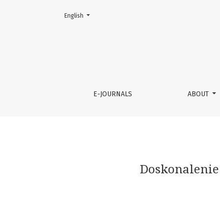
Change the language. The current language is:
English
Doskonalenie procesu planowania zamówień 
E-JOURNALS
ABOUT
Doskonalenie