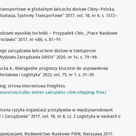
ci transportowe w globalnym łańcuchu dostaw Chiny–Polska,
oatacja, Systemy Transportowe” 2017, vol. 18, nr 6, s. 1372–
dobrami wysokiej techniki – Przypadek Chin, „Prace Naukowe
ławiu” 2017, nr 486, s. 81–91.
ego zarządzania łańcuchem dostaw w transporcie
działu Zarządzania GWSH” 2020, nr 14, s. 79–98.
orucka A., Wiarygodne prognozy kluczem do usprawnienia
riałowa i Logistyka” 2023, vol. 75, nr 1, s. 31–39.
ng, strona internetowa Freightos:
resources/cubic-meter-calculator-cbm-shipping-free/
, Ocena ryzyka organizacji przepływów w międzynarodowym
i Zarządzanie” 2017, vol. 18, nr 8, cz. 2 Logistyka w naukach o
 organizacjami, Wydawnictwo Naukowe PWN, Warszawa 2017.