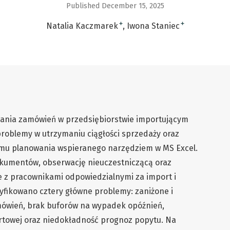
Published December 15, 2025
+
+
Natalia Kaczmarek
Iwona Staniec
wania zamówień w przedsiębiorstwie importującym
problemy w utrzymaniu ciągłości sprzedaży oraz
mu planowania wspieranego narzędziem w MS Excel.
kumentów, obserwację nieuczestniczącą oraz
 z pracownikami odpowiedzialnymi za import i
yfikowano cztery główne problemy: zaniżone i
amówień, brak buforów na wypadek opóźnień,
rtowej oraz niedokładność prognoz popytu. Na