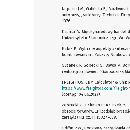
Kopania J.M., Galińska B., Możliwoś
autobusy, „Autobusy: Technika, Ekspl
1376.
Kuźniar A., Międzynarodowy handel 
Uniwersytetu Ekonomicznego We Wroc
Kubik P., Wybrane aspekty skuteczn
kombinowanym, „Zeszyty Naukowe Wy
Guzanek P., Sobecki G., Bawoł P., B
realizacji zamówień, “Gospodarka Mate
FREIGHTOS, CBM Calculator & Shippi
https://www.freightos.com/freight-
(dostęp: 04.06.2023).
Żebrucki Z., Ochman P., Kruczek M.
obrocie towarów, „Przedsiębiorczość 
zarządzaniu, cz. II, s. 327–338.
Griffin R.W., Podstawy zarządzania