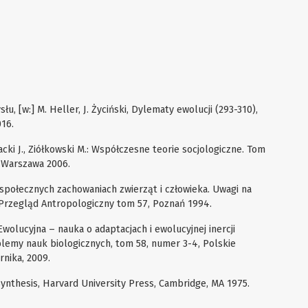
u, [w:] M. Heller, J. Życiński, Dylematy ewolucji (293-310),
16.
zacki J., Ziółkowski M.: Współczesne teorie socjologiczne. Tom
Warszawa 2006.
o społecznych zachowaniach zwierząt i człowieka. Uwagi na
 Przegląd Antropologiczny tom 57, Poznań 1994.
Ewolucyjna – nauka o adaptacjach i ewolucyjnej inercji
blemy nauk biologicznych, tom 58, numer 3-4, Polskie
nika, 2009.
Synthesis, Harvard University Press, Cambridge, MA 1975.