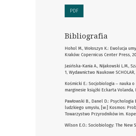
PDF
Bibliografia
Hohol M., Wołoszyn K.: Ewolucja umysł
Kraków: Copernicus Center Press, 20
Jasińska-Kania A., Nijakowski L.M., S
1, Wydawnictwo Naukowe SCHOLAR, 
Kośmicki E.: Socjobiologia ‒ nauka 
marginesie książki Eckarta Volanda,
Pawłowski B., Danel D.: Psychologia 
ludzkiego umysłu, [w:] Kosmos: Pro
Towarzystwo Przyrodników im. Koper
Wilson E.O.: Sociobiology: The New 