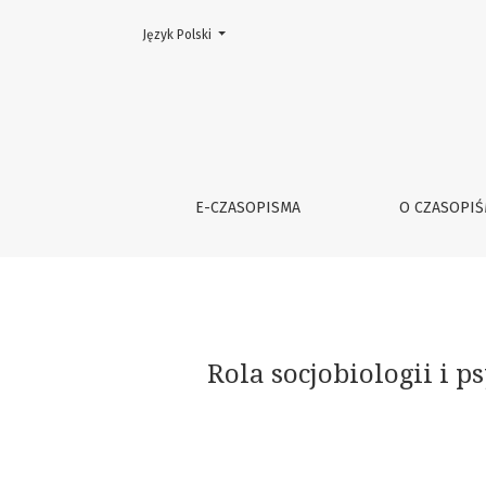
Zmień język. Aktualny język to:
Język Polski
Rola socjobiologii i psychologii ewolucyjnej 
E-CZASOPISMA
O CZASOPI
Rola socjobiologii i 