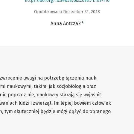
https://doi.org/10.34658/oiz.2018.71.101-110
Opublikowano December 31, 2018
+
Anna Antczak
t zwrócenie uwagi na potrzebę łączenia nauk
mi naukowymi, takimi jak socjobiologia oraz
nie poprzez nie, naukowcy starają się wyjaśnić
aniach ludzi i zwierząt. Im lepiej bowiem człowiek
em, tym skuteczniej będzie mógł dążyć do obranego